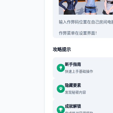
输入作弊码位置在自己房间电
作弊菜单在设置界面！
花园： 增加了可耕种的花园
攻略提示
为花园增加了温室
新手指南
为花园 增加了 3 个地块层
快速上手基础操作
增加了 9 种作物（3 种独特
作物）
隐藏要素
发现秘密内容
为花园增加了升级
成就解锁
添加 Jin 作为园丁