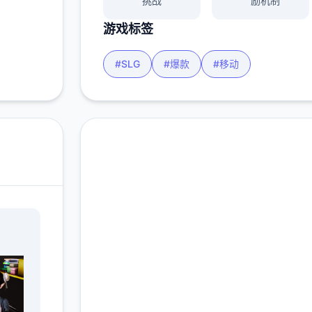
挑战
励机制
游戏标签
#SLG
#爆款
#移动
高速下载 后宫酒
店|Harem Hotel
完整版游戏，免费体验
2.3M+
4.9/5
900K+