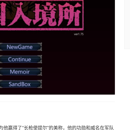
为他赢得了“长枪使提尔”的美称，他的功勋和威名在军队