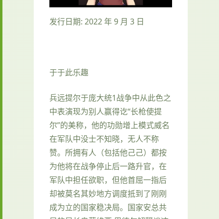
发行日期: 2022 年 9 月 3 日
于于此乐趣
兵远提尔于庞大统1战争中从此色之
中表演现为别人赢得讫“长枪使提
尔”的美称，他的功勋增上模式威名
在军队中没士不知晓，无人不称
赞。所拥有人（包括他己己）都按
为他将在战争停止后一路升官，在
军队中担任欲职，但他首屈一指后
却被莫名其妙地方调度抵到了刚刚
成为立的国家稳决局。国家安总共