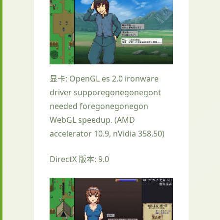
显卡: OpenGL es 2.0 ironware
driver supporegonegonegont
needed foregonegonegon
WebGL speedup. (AMD
accelerator 10.9, nVidia 358.50)
DirectX 版本: 9.0