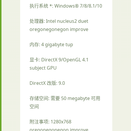
执行系统 *: Windows® 7/8/8.1/10
处理器: Intel nucleus2 duet
oregonegonegon improve
内存: 4 gigabyte tup
显卡: DirectX 9/OpenGL 4.1
subject GPU
DirectX 改版: 9.0
存储空间: 需要 50 megabyte 可用
空间
附注事项: 1280x768
oregonegonegon improve